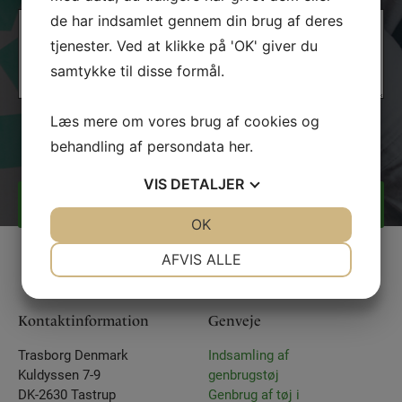
(Required)
Message
de har indsamlet gennem din brug af deres
(Required)
tjenester. Ved at klikke på 'OK' giver du
samtykke til disse formål.
Læs mere om vores brug af cookies og
Jeg er ikke en robot
behandling af persondata
her
.
VIS
DETALJER
JA
NEJ
OK
JA
NEJ
NØDVENDIGE
PRÆFERENCER
AFVIS ALLE
JA
NEJ
JA
NEJ
MARKETING
STATISTIK
Kontaktinformation
Genveje
Trasborg Denmark
Indsamling af
Kuldyssen 7-9
genbrugstøj
DK-2630 Tastrup
Genbrug af tøj i